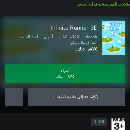
تخطي إلى المحتوى الرئيسي
Infinite Runner 3D
Viesoft
•
الكلاسيكيات
•
أخرى
•
لعبة المنصة
•
السباق والطيران
٠٫٨٧٥ د.ك.‏
شراء
٠٫٨٧٥ د.ك.‏
إضافة إلى قائمة الأمنيات
● ● ●
3+