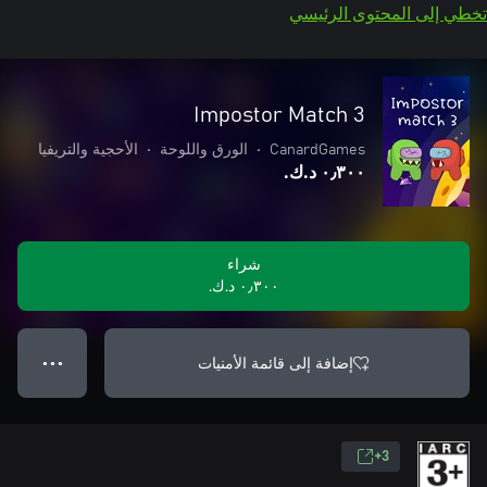
تخطي إلى المحتوى الرئيسي
Impostor Match 3
CanardGames
•
الورق واللوحة
•
الأحجية والتريفيا
٠٫٣٠٠ د.ك.‏
شراء
٠٫٣٠٠ د.ك.‏
إضافة إلى قائمة الأمنيات
● ● ●
3+