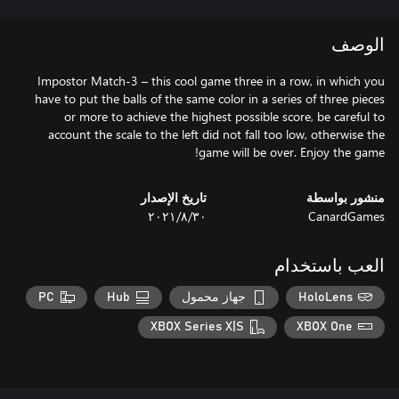
الوصف
Impostor Match-3 – this cool game three in a row, in which you
have to put the balls of the same color in a series of three pieces
or more to achieve the highest possible score, be careful to
account the scale to the left did not fall too low, otherwise the
game will be over. Enjoy the game!
منشور بواسطة
تاريخ الإصدار
CanardGames
٣٠‏/٨‏/٢٠٢١
العب باستخدام
HoloLens
جهاز محمول
Hub
PC
XBOX Series X|S
XBOX One