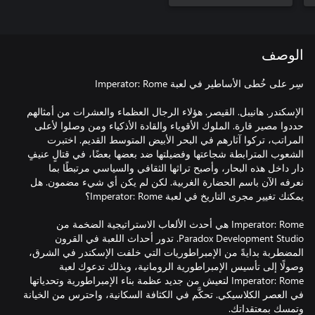
الوصف
الإسكندر. هانيبل. القيصر. هؤلاء الرجال العظماء والعشرات من أمثالهم
حددوا مصير قارة. الملوك الأقوياء والقادة الأذكياء ومن وصلوا لأعلى
المراتب، تركوا آثارهم في البحر الأبيض المتوسط القديم. اختبرت
الشعوب المترابطة شجاعتها وفضيلتها ضد بعضها بعضًا، في قتالٍ عنيفٍ
دار داخل هذه البحار، وأصبح تراثها الثقافي والسياسي مرتبطًا بما
نعرفه الآن باسم الحضارة الغربية. لكن لم يكن أي شيء مضمون. هل
Imperator: Rome هي أحدث الألعاب الاستراتيجية الضخمة من
Paradox Development Studio. تدور أحداث اللعبة في القرون
المضطربة بدايةً من الإمبراطوريات التي خلفت الإسكندر في الشرق،
وصولًا إلى تأسيس الإمبراطورية الرومانية، وبذلك تدعوك لعبة
Imperator: Rome لتعيش من جديد عظمة بناء الإمبراطورية وتحدياتها
في العصر الكلاسيكي. تحكَّم في الكثافة السكانية، واحترس من الخيانة