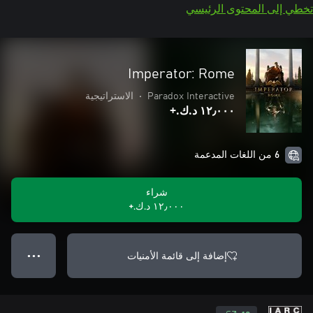
تخطي إلى المحتوى الرئيسي
Imperator: Rome
Paradox Interactive
•
الاستراتيجية
١٢٫٠٠٠ د.ك.‏+
6 من اللغات المدعمة
شراء
١٢٫٠٠٠ د.ك.‏+
إضافة إلى قائمة الأمنيات
● ● ●