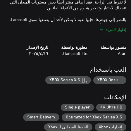
لا تفرط في الراحة، فقد أضاف مينتر أيضًا بعض مستويات الميدان التي
بالنظر إلى جوهرها، فإنها لعبة لا يمكن لأحد أن يصنعها سوى Lamasoft.
تبهر مجموعة الألوان عينيك مع تراكم الموسيقى تدريجيًا بناءً على
إظهار المزيد
تقدمك. إذا كنت ترغب في أخذ استراحة من الحركة في الممرات،
فانتقل إلى اللعبة غير الرسمية، حيث يمكنك توجيه جيف مينتر الذي
منشور بواسطة
مطورة بواسطة
تاريخ الإصدار
Atari
Llamasoft Ltd.
١٦‏/٤‏/٢٠٢٥
العب باستخدام
XBOX Series X|S
XBOX One
- اكسب مكانتك في حق التفاخر في قوائم المتصدرين عبر الإنترنت
الإمكانات
Single player
4K Ultra HD
Smart Delivery
Optimized for Xbox Series X|S
إنجازات Xbox
الحفظ السحابي لـ Xbox