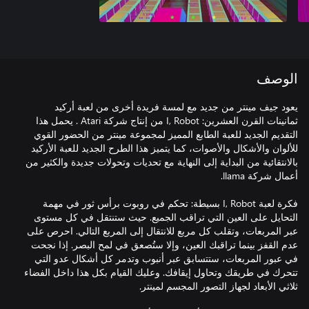
الوصف
يعود جيف مينتر من جديد مع لمسة فريدة أخرى من لعبة أركيد
ثمانينات القرن العشرين: I, Robot من إنتاج شركة Atari . يحمل هذا
التقديم الجديد للعبة الطابع المميز لمجموعة مينتر من الحضور القوي
للألوان والأشكال والأصوات، كما يتميز هذا الطرح الجديد للعبة الأركيد
بالانتقائية من البداية إلى النهاية مع تحديات وتحولات جديدة والكثير من
فكرة لعبة I, Robot بسيطة: تحكم في روبوت برأس ثور في مهمة
التحايل على العين التي تراقب الجميع. حيث ستنتقل في كل مستوى
عبر المربعات، وتقلب كل مربع للانتقال إلى المربع التالي. احرص على
عدم القفز بينما تراقبك العين، وإلا ستُصعق في لمح البصر. إذا نجحت
في عبور المربعات، ستتسابق عبر أنبوب وتدمر كل أشكال عدو التي
تتحرك في طريقك وتحاول إيقافك. وعليك القيام بكل هذا داخل الفضاء