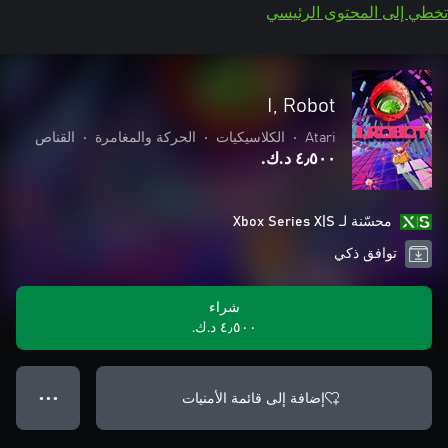
تخطي إلى المحتوى الرئيسي
I, Robot
Atari
•
الكلاسيكيات
•
الحركة والمغامرة
•
القناص
٤٫٥٠٠ د.ك.‏
محسّنة لـ Xbox Series X|S
توافق ذكي
شراء
٤٫٥٠٠ د.ك.‏
إضافة إلى قائمة الأمنيات
● ● ●