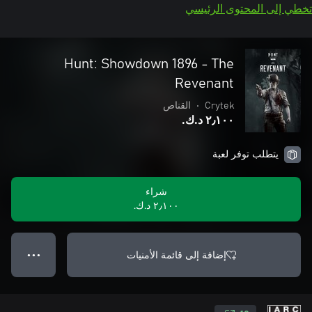
تخطي إلى المحتوى الرئيسي
Hunt: Showdown 1896 - The
Revenant
Crytek
•
القناص
٢٫١٠٠ د.ك.‏
يتطلب توفر لعبة
شراء
٢٫١٠٠ د.ك.‏
إضافة إلى قائمة الأمنيات
● ● ●