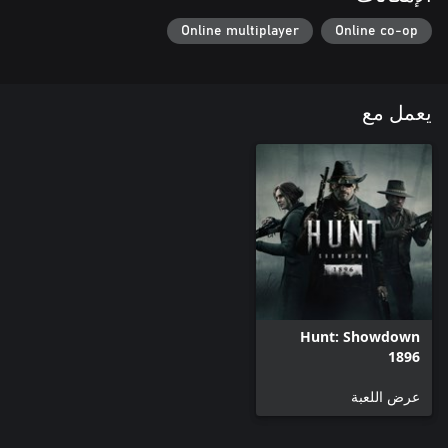
Online multiplayer
Online co-op
يعمل مع
Hunt: Showdown
1896
عرض اللعبة