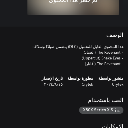
تم حظر هذا المحتوى
الوصف
- The Revenant (أفاتار)
منشور بواسطة
مطورة بواسطة
تاريخ الإصدار
Crytek
Crytek
١٥‏/٨‏/٢٠٢٤
العب باستخدام
XBOX Series X|S
الإمكانات