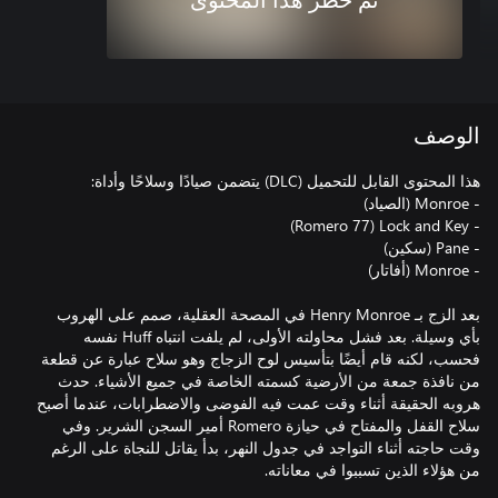
تم حظر هذا المحتوى
الوصف
بعد الزج بـ Henry Monroe في المصحة العقلية، صمم على الهروب
بأي وسيلة. بعد فشل محاولته الأولى، لم يلفت انتباه Huff نفسه
فحسب، لكنه قام أيضًا بتأسيس لوح الزجاج وهو سلاح عبارة عن قطعة
من نافذة جمعة من الأرضية كسمته الخاصة في جميع الأشياء. حدث
هروبه الحقيقة أثناء وقت عمت فيه الفوضى والاضطرابات، عندما أصبح
سلاح القفل والمفتاح في حيازة Romero أمير السجن الشرير. وفي
وقت حاجته أثناء التواجد في جدول النهر، بدأ يقاتل للنجاة على الرغم
من هؤلاء الذين تسببوا في معاناته.