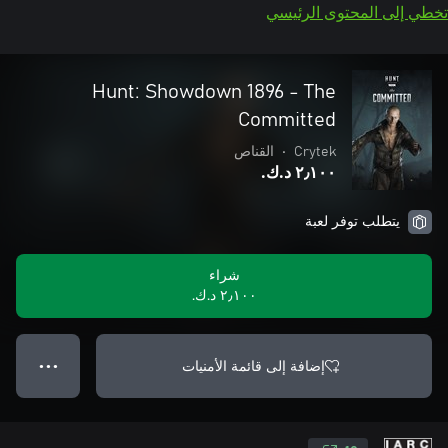
تخطي إلى المحتوى الرئيسي
Hunt: Showdown 1896 - The
Committed
Crytek
•
القناص
٢٫١٠٠ د.ك.‏
يتطلب توفر لعبة
شراء
٢٫١٠٠ د.ك.‏
إضافة إلى قائمة الأمنيات
● ● ●