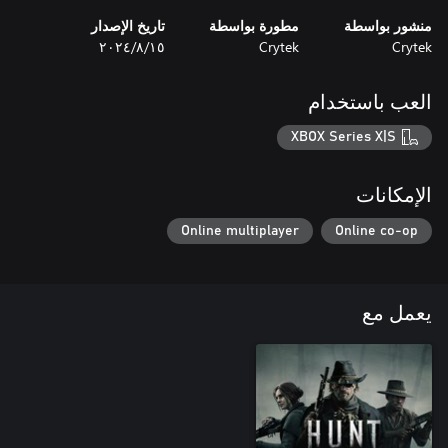
منشور بواسطة
مطورة بواسطة
تاريخ الإصدار
Crytek
Crytek
١٥‏/٨‏/٢٠٢٤
العب باستخدام
XBOX Series X|S
الإمكانات
Online multiplayer
Online co-op
يعمل مع