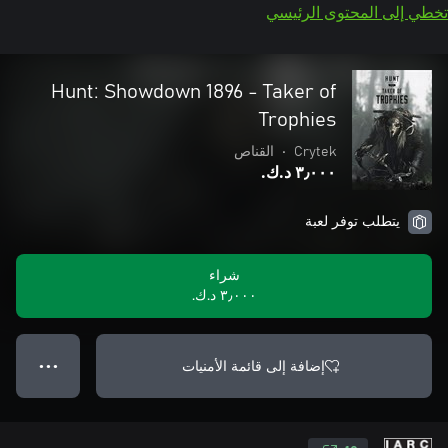
تخطي إلى المحتوى الرئيسي
Hunt: Showdown 1896 - Taker of
Trophies
Crytek
•
القناص
٣٫٠٠٠ د.ك.‏
يتطلب توفر لعبة
شراء
٣٫٠٠٠ د.ك.‏
إضافة إلى قائمة الأمنيات
● ● ●