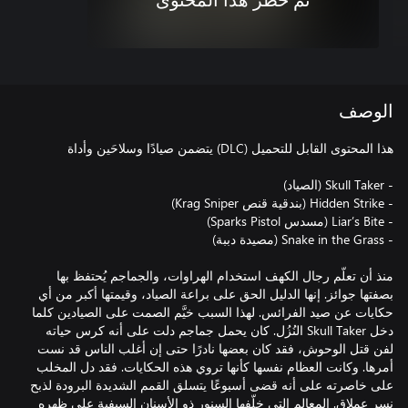
تم حظر هذا المحتوى
الوصف
منذ أن تعلّم رجال الكهف استخدام الهراوات، والجماجم يُحتفظ بها
بصفتها جوائز. إنها الدليل الحق على براعة الصياد، وقيمتها أكبر من أي
حكايات عن صيد الفرائس. لهذا السبب خيَّم الصمت على الصيادين كلما
دخل Skull Taker النُزُل. كان يحمل جماجم دلت على أنه كرس حياته
لفن قتل الوحوش، فقد كان بعضها نادرًا حتى إن أغلب الناس قد نست
أمرها. وكانت العظام نفسها كأنها تروي هذه الحكايات. فقد دل المخلب
على خاصرته على أنه قضى أسبوعًا يتسلق القمم الشديدة البرودة لذبح
نسر عملاق. المعالم التي خلّفها السنور ذو الأسنان السيفية على ظهره