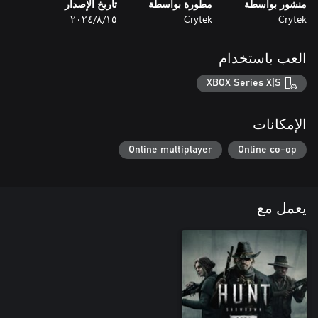
منشور بواسطة
مطورة بواسطة
تاريخ الإصدار
Crytek
Crytek
١٥‏/٨‏/٢٠٢٤
العب باستخدام
XBOX Series X|S
الإمكانات
Online multiplayer
Online co-op
يعمل مع