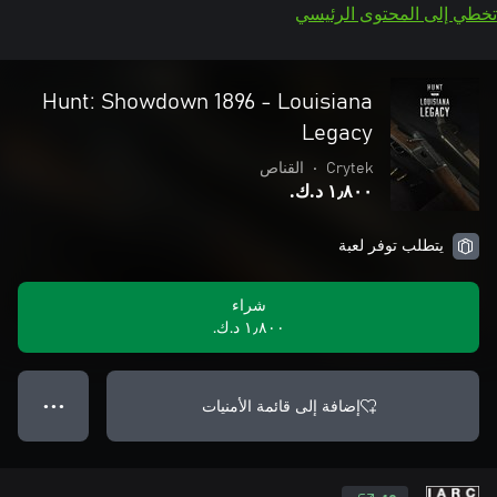
تخطي إلى المحتوى الرئيسي
Hunt: Showdown 1896 - Louisiana
Legacy
Crytek
•
القناص
١٫٨٠٠ د.ك.‏
يتطلب توفر لعبة
شراء
١٫٨٠٠ د.ك.‏
إضافة إلى قائمة الأمنيات
● ● ●