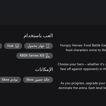
العب باستخدام
Hungry Heroes: Food Battle Gam
جهاز محمول
Hub
food characters come to life
XBOX Series X|S
Choose your hero – whether it’s a
face off against opponents in t
الإمكانات
حالة حضور Xbox
نوادي Xbox
As you progress, upgrade your p
dominate the arena. Each level b