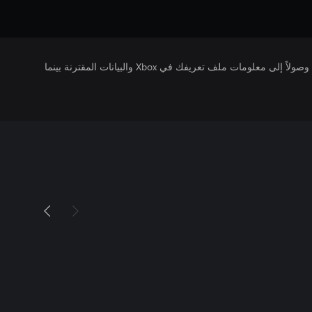
يتلقى ناشرو الألعاب التي تقوم بتشغيلها وصولاً إلى معلومات ملف تعريفك في Xbox والبيانات المقترنة بينما