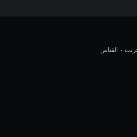
ترنت
•
القناص