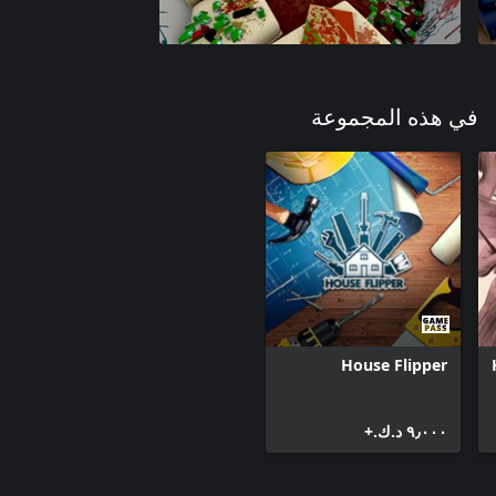
في هذه المجموعة
House Flipper
٩٫٠٠٠ د.ك.‏+