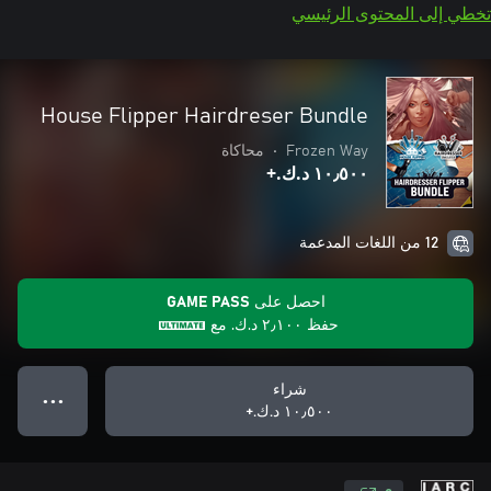
تخطي إلى المحتوى الرئيسي
House Flipper Hairdreser Bundle
Frozen Way
•
محاكاة
١٠٫٥٠٠ د.ك.‏+
12 من اللغات المدعمة
احصل على GAME PASS
حفظ
٢٫١٠٠ د.ك.‏
مع
شراء
● ● ●
١٠٫٥٠٠ د.ك.‏+