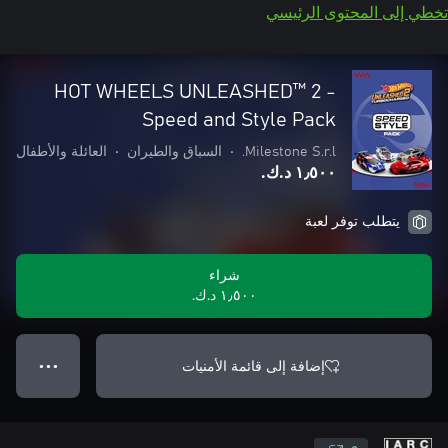
تخطي إلى المحتوى الرئيسي
HOT WHEELS UNLEASHED™ 2 -
Speed and Style Pack
Milestone S.r.l.
•
السباق والطيران
•
العائلة والأطفال
١٫٥٠٠ د.ك.‏
يتطلب توفر لعبة
شراء
١٫٥٠٠ د.ك.‏
إضافة إلى قائمة الأمنيات
● ● ●