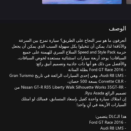
الوصف
أتعرفون ما هو سر النجاح على الطريق؟ سيارة تمزج بين السرعة
والأناقة! لذا، يمكن أن تتخيلوا بكل سهولة السبب الذي يمكن أن يجعل
حزمة Speed and Style Pack السلاح السري للهيمنة على جميع
السباقات! يوجد أربعة سيارات استثنائية مستعدة لخوض السباقات،
- Nissan GT-R R35 Liberty Walk Silhouette Works 35GT-RR من
إن امتلاك سيارة واحدة كفيل بإسعاد المتسابق، فمبالك لو امتلك