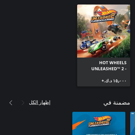
HOT WHEELS
UNLEASHED™ 2 -
Turbocharged
١٥٫٠٠٠ د.ك.‏+
إظهار الكل
مضمنة في