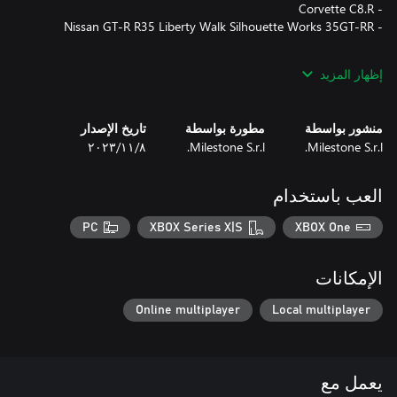
هذا الـDLC متضمن في HOT WHEELS UNLEASHED™ 2 - Season
إظهار المزيد
Pass Vol. 1.
منشور بواسطة
مطورة بواسطة
تاريخ الإصدار
Milestone S.r.l.
Milestone S.r.l.
٨‏/١١‏/٢٠٢٣
العب باستخدام
PC
XBOX Series X|S
XBOX One
الإمكانات
Online multiplayer
Local multiplayer
يعمل مع