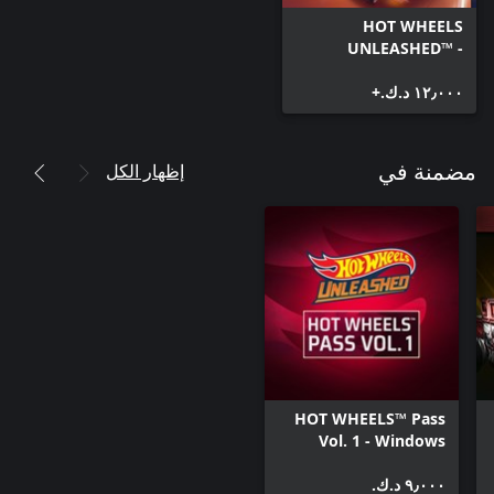
HOT WHEELS
UNLEASHED™ -
Windows Edition
١٢٫٠٠٠ د.ك.‏+
إظهار الكل
مضمنة في
HOT WHEELS™ Pass
Vol. 1 - Windows
Edition
٩٫٠٠٠ د.ك.‏