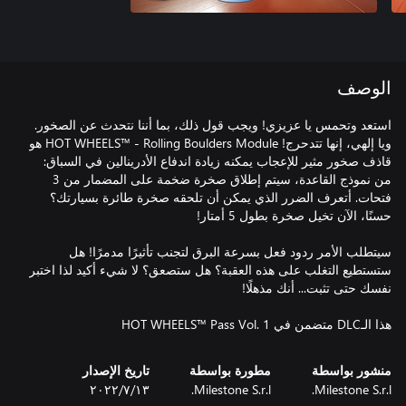
الوصف
استعد وتحمس يا عزيزي! ويجب قول ذلك، بما أننا نتحدث عن الصخور.
ويا إلهي، إنها تتدحرج! HOT WHEELS™ - Rolling Boulders Module هو
قاذف صخور مثير للإعجاب يمكنه زيادة اندفاع الأدرينالين في السباق:
من نموذج القاعدة، سيتم إطلاق صخرة ضخمة على المضمار من 3
فتحات. أتعرف الضرر الذي يمكن أن تلحقه صخرة طائرة بسيارتك؟
سيتطلب الأمر ردود فعل بسرعة البرق لتجنب تأثيرًا مدمرًا! هل
ستستطيع التغلب على هذه العقبة؟ هل ستصعق؟ لا شيء أكيد لذا اختبر
هذا الـDLC متضمن في HOT WHEELS™ Pass Vol. 1
منشور بواسطة
مطورة بواسطة
تاريخ الإصدار
Milestone S.r.l.
Milestone S.r.l.
١٣‏/٧‏/٢٠٢٢