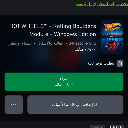
تخطي إلى المحتوى الرئيسي
HOT WHEELS™ - Rolling Boulders
Module - Windows Edition
Milestone S.r.l.
•
العائلة والأطفال
•
السباق والطيران
٠٫٩٠٠ د.ك.‏
يتطلب توفر لعبة
شراء
٠٫٩٠٠ د.ك.‏
إضافة إلى قائمة الأمنيات
● ● ●