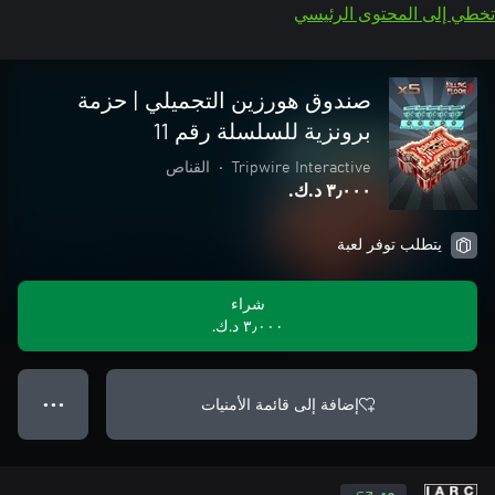
تخطي إلى المحتوى الرئيسي
صندوق هورزين التجميلي | حزمة
برونزية للسلسلة رقم 11
Tripwire Interactive
•
القناص
٣٫٠٠٠ د.ك.‏
يتطلب توفر لعبة
شراء
٣٫٠٠٠ د.ك.‏
إضافة إلى قائمة الأمنيات
● ● ●