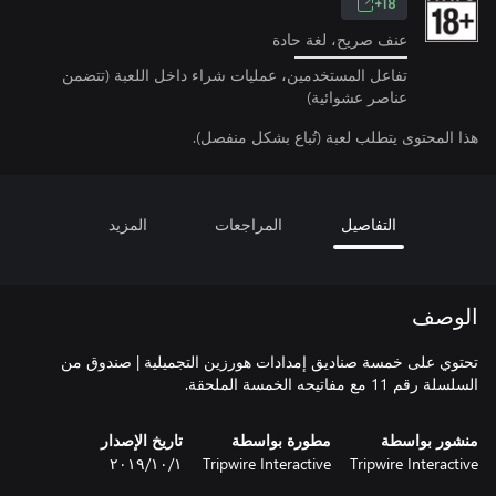
18+
عنف صريح، لغة حادة
تفاعل المستخدمين، عمليات شراء داخل اللعبة (تتضمن
عناصر عشوائية)
هذا المحتوى يتطلب لعبة (تُباع بشكل منفصل).
التفاصيل
المراجعات
المزيد
الوصف
تحتوي على خمسة صناديق إمدادات هورزين التجميلية | صندوق من
السلسلة رقم 11 مع مفاتيحه الخمسة الملحقة.
منشور بواسطة
مطورة بواسطة
تاريخ الإصدار
Tripwire Interactive
Tripwire Interactive
١‏/١٠‏/٢٠١٩