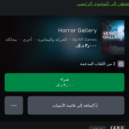
تخطي إلى المحتوى الرئيسي
Horror Gallery
EpiXR Games
•
الحركة والمغامرة
•
أخرى
•
محاكاة
٣٫٠٠٠ د.ك.‏
2 من اللغات المدعمة
شراء
٣٫٠٠٠ د.ك.‏
إضافة إلى قائمة الأمنيات
● ● ●