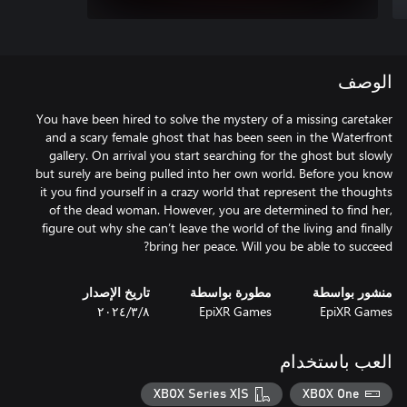
الوصف
You have been hired to solve the mystery of a missing caretaker
and a scary female ghost that has been seen in the Waterfront
gallery. On arrival you start searching for the ghost but slowly
but surely are being pulled into her own world. Before you know
it you find yourself in a crazy world that represent the thoughts
of the dead woman. However, you are determined to find her,
figure out why she can’t leave the world of the living and finally
bring her peace. Will you be able to succeed?
منشور بواسطة
مطورة بواسطة
تاريخ الإصدار
EpiXR Games
EpiXR Games
٨‏/٣‏/٢٠٢٤
العب باستخدام
XBOX Series X|S
XBOX One