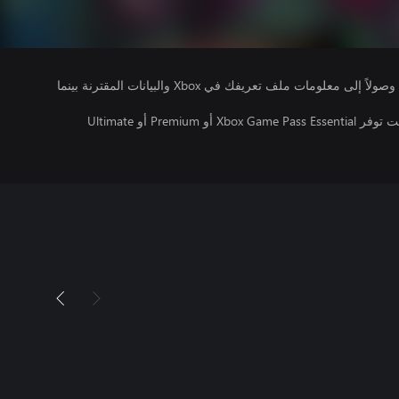
يتلقى ناشرو الألعاب التي تقوم بتشغيلها وصولاً إلى معلومات ملف تعريفك في Xbox والبيانات المقترنة بينما
تتطلب اللعبة متعددة اللاعبين عبر الإنترنت توفر Xbox Game Pass Essential أو Premium أو Ultimate