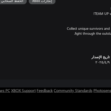
حفظ السحابي لـ Xbox
إنجازات Xbox
Collect unique survivors and
Keep your base camp safe an
Explore the wastelands 
تاريخ الإصدار
٩‏/٤‏/٢٠٢٥
Besides all the zombie-ki
Horde Tactics is a deck bui
during your time in the Wasteland
ws PC
XBOX Support
Feedback
Community Standards
Photosens