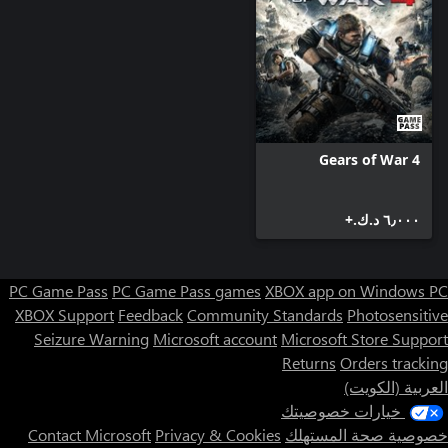
Gears of War 4
٦٫٠٠٠ د.ك.‏+
PC Game Pass
PC Game Pass games
XBOX app on Windows PC
XBOX Support
Feedback
Community Standards
Photosensitive
Seizure Warning
Microsoft account
Microsoft Store Support
Returns
Orders tracking
العربية (الكويت)
خيارات خصوصيتك
خصوصية صحة المستهلك
Privacy & Cookies
Contact Microsoft