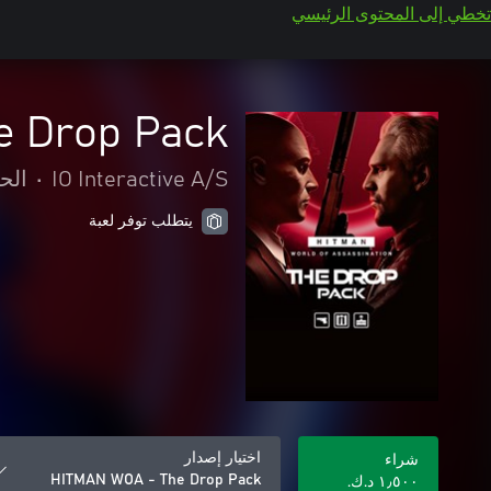
تخطي إلى المحتوى الرئيسي
e Drop Pack
IO Interactive A/S
•
الح
يتطلب توفر لعبة
اختيار إصدار
شراء
HITMAN WOA - The Drop Pack
١٫٥٠٠ د.ك.‏