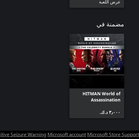
عرض اللعبة
مضمنة في
HITMAN World of
Assassination
Celebrity Bundle
٣٫٠٠٠ د.ك.‏
itive Seizure Warning
Microsoft account
Microsoft Store Support