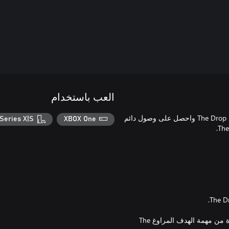
العب باستخدام
افتح سلسلة من العناصر التجميلية المستوحاة من مهمة الهدف المراوغ The Drop واحصل على وصول دائم
Series X|S
XBOX One
ومجموعة من العناصر التجميلية لاستخدامها في مخبأ المستقل مستوحاة من مهمة الهدف المراوغ The