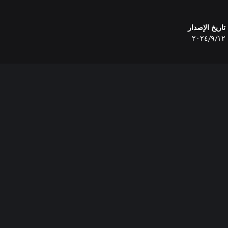
تاريخ الإصدار
١٢‏/٩‏/٢٠٢٤