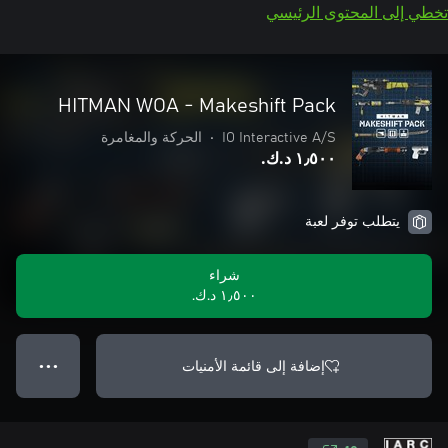
تخطي إلى المحتوى الرئيسي
HITMAN WOA - Makeshift Pack
IO Interactive A/S
•
الحركة والمغامرة
١٫٥٠٠ د.ك.‏
يتطلب توفر لعبة
شراء
١٫٥٠٠ د.ك.‏
إضافة إلى قائمة الأمنيات
● ● ●