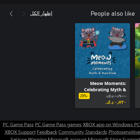
إظهار الكل
People also like
Meow Moments:
Celebrating Myth &
٠٫٩٠٠ د.ك.‏
Machine
-20%
٠٫٧٢٠ د.ك.‏
PC Game Pass
PC Game Pass games
XBOX app on Windows PC
XBOX Support
Feedback
Community Standards
Photosensitive
Seizure Warning
Microsoft account
Microsoft Store Support