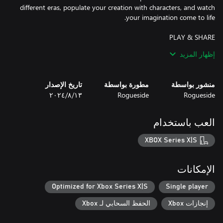
different eras, populate your creation with characters, and watch
The adventure doesn't end with the campaign! Join the online
إظهار المزيد
community and explore a plethora of user-generated maps.
Delve into captivating worlds, seek out hidden objects, and share
منشور بواسطة
مطورة بواسطة
تاريخ الإصدار
Rogueside
Rogueside
١٣‏/٨‏/٢٠٢٤
Immerse yourself in relaxing gameplay with no timers to rush
العب باستخدام
Travel through time and uncover hidden secrets in beautifully
XBOX Series X|S
Enjoy a soothing soundtrack as you lose yourself in the art of
الإمكانات
discovery
Optimized for Xbox Series X|S
Single player
إنجازات Xbox
الحفظ السحابي لـ Xbox