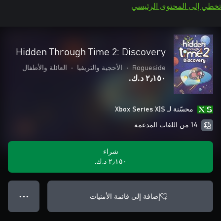
تخطي إلى المحتوى الرئيسي
Hidden Through Time 2: Discovery
Rogueside
•
الأحجية والتريفيا
•
العائلة والأطفال
٢٫١٥٠ د.ك.‏
محسّنة لـ Xbox Series X|S
14 من اللغات المدعمة
شراء
٢٫١٥٠ د.ك.‏
إضافة إلى قائمة الأمنيات
● ● ●