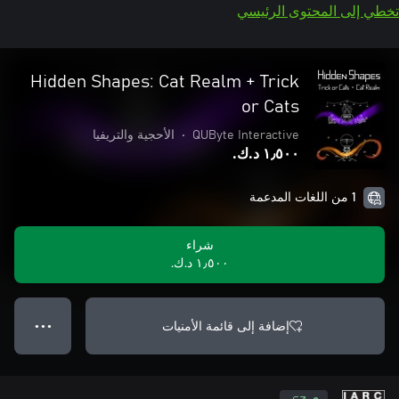
تخطي إلى المحتوى الرئيسي
Hidden Shapes: Cat Realm + Trick
or Cats
QUByte Interactive
•
الأحجية والتريفيا
١٫٥٠٠ د.ك.‏
1 من اللغات المدعمة
شراء
١٫٥٠٠ د.ك.‏
إضافة إلى قائمة الأمنيات
● ● ●