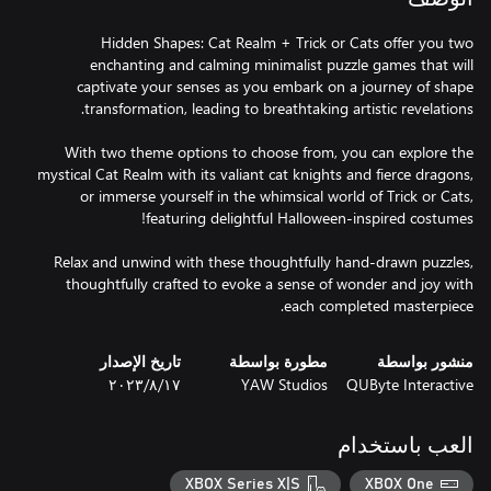
Hidden Shapes: Cat Realm + Trick or Cats offer you two
enchanting and calming minimalist puzzle games that will
captivate your senses as you embark on a journey of shape
With two theme options to choose from, you can explore the
mystical Cat Realm with its valiant cat knights and fierce dragons,
or immerse yourself in the whimsical world of Trick or Cats,
Relax and unwind with these thoughtfully hand-drawn puzzles,
thoughtfully crafted to evoke a sense of wonder and joy with
each completed masterpiece.
منشور بواسطة
مطورة بواسطة
تاريخ الإصدار
QUByte Interactive
YAW Studios
١٧‏/٨‏/٢٠٢٣
العب باستخدام
XBOX Series X|S
XBOX One