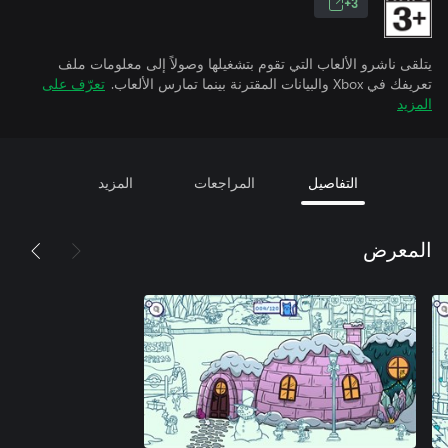
3+
يتلقى ناشرو الألعاب التي تقوم بتشغيلها وصولاً إلى معلومات ملف
تعريفك في Xbox والبيانات المقترنة بينما تمارس الألعاب.
تعرّف على
المزيد
التفاصيل
المراجعات
المزيد
المعرض