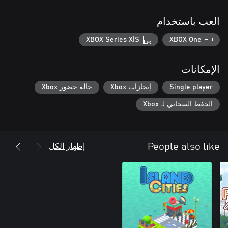
العب باستخدام
XBOX Series X|S
XBOX One
الإمكانات
Single player
إنجازات Xbox
حالة حضور Xbox
الحفظ السحابي لـ Xbox
إظهار الكل
People also like