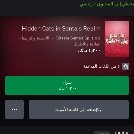
تخطي إلى المحتوى الرئيسي
Hidden Cats in Santa's Realm
Silesia Games Sp. z o.o.
•
الأحجية والتريفيا
•
العائلة والأطفال
١٫٢٠٠ د.ك.‏
6 من اللغات المدعمة
شراء
١٫٢٠٠ د.ك.‏
إضافة إلى قائمة الأمنيات
● ● ●