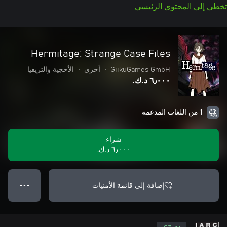
تخطي إلى المحتوى الرئيسي
Hermitage: Strange Case Files
GiikuGames GmbH
•
أخرى
•
الأحجية والتريفيا
٦٫٠٠٠ د.ك.‏
1 من اللغات المدعمة
شراء
٦٫٠٠٠ د.ك.‏
إضافة إلى قائمة الأمنيات
● ● ●