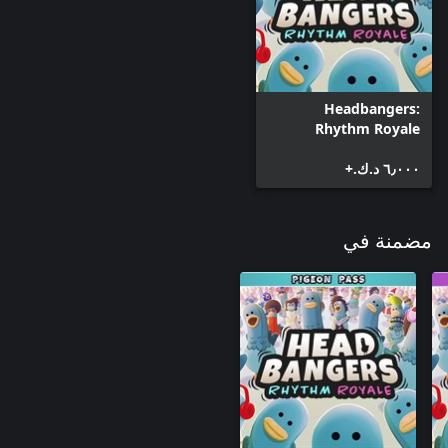
Headbangers:
Rhythm Royale
٦٫٠٠٠ د.ك.‏+
مضمنة في