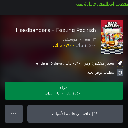
تخطي إلى المحتوى الرئيسي
Headbangers - Feeling Peckish
Team17
•
موسيقى
١٫٥٠٠ د.ك.‏
٠٫٩٠٠ د.ك.‏
بسعر مخفض: وفر ٠٫٦٠٠ د.ك.‏، ends in 6 days
يتطلب توفر لعبة
شراء
١٫٥٠٠ د.ك.‏
٠٫٩٠٠ د.ك.‏
إضافة إلى قائمة الأمنيات
● ● ●