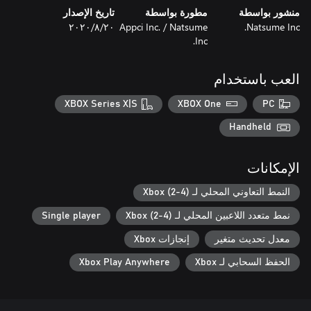
منشور بواسطة
مطورة بواسطة
تاريخ الإصدار
Natsume Inc.
Appci Inc. / Natsume
٢٠‏/٨‏/٢٠٢٠
Inc.
العب باستخدام
XBOX Series X|S
XBOX One
PC
Handheld
الإمكانات
النمط التعاوني المحلي لـ Xbox (2-4)
نمط متعدد اللاعبين المحلي لـ Xbox (2-4)
Single player
معدل تحديث متغير
إنجازات Xbox
الحفظ السحابي لـ Xbox
Xbox Play Anywhere