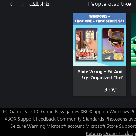
إظهار الكل
People also like
Slide Viking + Fit And
Fry: Organized Chef
(Bundle)
٣٫٦٠٠ د.ك.‏+
PC Game Pass
PC Game Pass games
XBOX app on Windows PC
XBOX Support
Feedback
Community Standards
Photosensitive
Seizure Warning
Microsoft account
Microsoft Store Support
Returns
Orders tracking