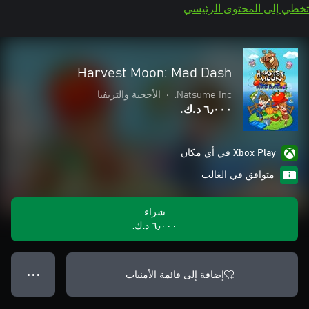
تخطي إلى المحتوى الرئيسي
Harvest Moon: Mad Dash
Natsume Inc.
•
الأحجية والتريفيا
٦٫٠٠٠ د.ك.‏
Xbox Play في أي مكان
متوافق في الغالب
شراء
٦٫٠٠٠ د.ك.‏
إضافة إلى قائمة الأمنيات
● ● ●