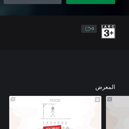
3+
المعرض