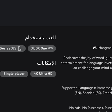
العب باستخدام
Series X|S
XBOX One
Rediscover the joy of word-gues
entertainment for language lovers
الإمكانات
Single player
4K Ultra HD
🌍 Supported Languages: Immerse 
(EN), Spanish (ES), Frenc
🚫 No Ads, No Purchases, P