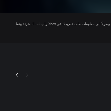
يتلقى ناشرو الألعاب التي تقوم بتشغيلها وصولاً إلى معلومات ملف تعريفك في Xbox والبيانات المقترنة بينما