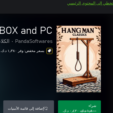
تخطي إلى المحتوى الرئيسي
XBOX and PC
PandaSoftwares
•
الكلا
بسعر مخفض: وفر ١٫٣٨٠ د.ك.‏، ends in 27 days
شراء
إضافة إلى قائمة الأمنيات
١٫٨٠٠ د.ك.‏
٠٫٤٢٠ د.ك.‏