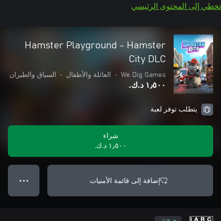
تخطي إلى المحتوى الرئيسي
Hamster Playground - Hamster
City DLC
We Dig Games
•
العائلة والأطفال
•
السباق والطيران
١٫٥٠٠ د.ك.‏
يتطلب توفر لعبة
شراء
١٫٥٠٠ د.ك.‏
إضافة إلى قائمة الأمنيات
● ● ●