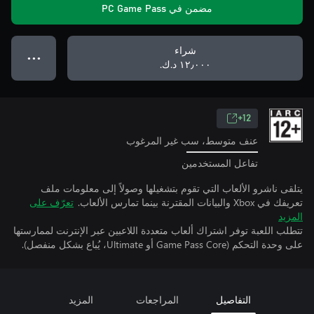
مضمن في PC Game Pass
شراء
● ● ●
١٢٫٠٠٠ د.ك.‏
12+
عنف متوسط، سب غير المرغوب
تفاعل المستخدمين
يتلقى ناشرو الألعاب التي تقوم بتشغيلها وصولاً إلى معلومات ملف
تعريفك في Xbox والبيانات المقترنة بينما تمارس الألعاب.
تعرّف على
المزيد
تتطلب اللعبة توفر اشتراك ألعاب متعددة اللاعبين عبر الإنترنت لممارستها
على وحدة التحكم (Game Pass Core أو Ultimate، يُباع بشكل منفصل).
التفاصيل
المراجعات
المزيد