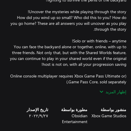
How did you wind up so small? Who did this to you? How do
you go home? These are all answers you will uncover as you play
You can face the backyard alone or together, online, with up to
three friends. Not only that, but with the Shared Worlds feature,
you can continue to play in your shared world even if the original
(Online console multiplayer requires Xbox Game Pass Ultimate or
إظهار المزيد
Creatures can be found roaming the yard in a multitude of
environments, such as the depths of the pond, the caverns of the
منشور بواسطة
مطورة بواسطة
تاريخ الإصدار
termite den, and even the sweltering heat found in the sandbox.
Xbox Game Studios
Obsidian
٢٧‏/٩‏/٢٠٢٢
You can even attract them to different places in the yard by
Entertainment
activating the MIX.R devices. However, the more you interfere
with the creatures in the yard, the higher the chance that they