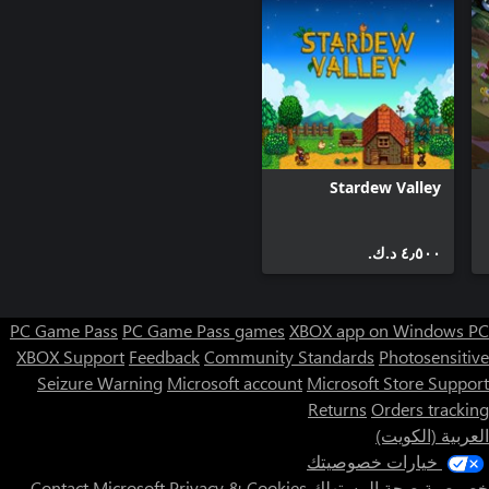
Stardew Valley
٤٫٥٠٠ د.ك.‏
PC Game Pass
PC Game Pass games
XBOX app on Windows PC
XBOX Support
Feedback
Community Standards
Photosensitive
Seizure Warning
Microsoft account
Microsoft Store Support
Returns
Orders tracking
العربية (الكويت)
خيارات خصوصيتك
خصوصية صحة المستهلك
Privacy & Cookies
Contact Microsoft