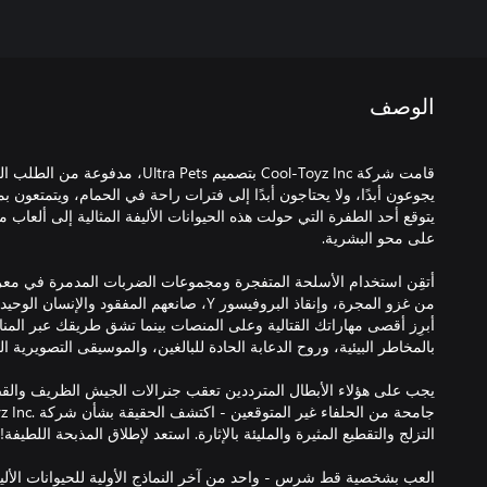
الوصف
قامت شركة Cool-Toyz Inc بتصميم ra Pets
يجوعون أبدًا، ولا يحتاجون أبدًا إلى فترات راحة في الحمام، ويتمتعون ب
يتوقع أحد الطفرة التي حولت هذه الحيوانات الأليفة المثالية إلى ألع
أتقِن استخدام الأسلحة المتفجرة ومجموعات الضربات المدمرة في مع
من غزو المجرة، وإنقاذ البروفيسور Y، صانعهم المفق
أبرِز أقصى مهاراتك القتالية وعلى المنصات بينما تشق طريقك عبر المناظر
يجب على هؤلاء الأبطال المترددين تعقب جنرالات الجيش الظريف والق
العب بشخصية قط شرس - واحد من آخر النماذج الأولية للحيوانات الأليف