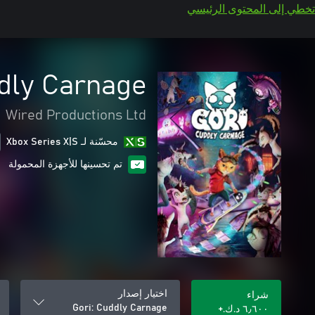
تخطي إلى المحتوى الرئيسي
ddly Carnage
Wired Productions Ltd
محسّنة لـ Xbox Series X|S
تم تحسينها للأجهزة المحمولة
اختيار إصدار
شراء
Gori: Cuddly Carnage
٦٫٦٠٠ د.ك.‏+