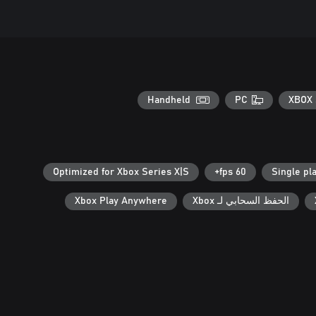
Handheld
PC
XBOX 
Optimized for Xbox Series X|S
60 fps+
Single pl
الحفظ السحابي لـ Xbox
Xbox Play Anywhere