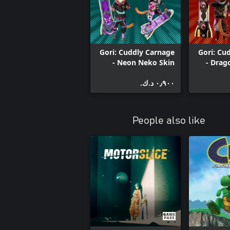
Gori: Cuddly Carnage
Gori: Cu
- Neon Neko Skin
- Drag
Pack
٠٫٩٠٠ د.ك.‏
People also like