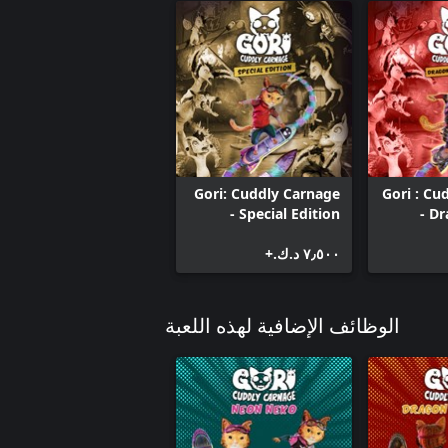
Gori: Cuddly Carnage
Gori : Cu
- Special Edition
- D
٧٫٥٠٠ د.ك.‏+
الوظائف الإضافية لهذه اللعبة