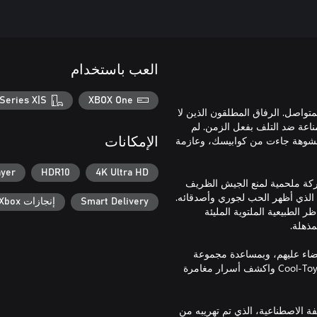
العب باستخدام
Series X|S
XBOX One
Ult، مدفوعة من الطلب المتواصل. الرفاق المطلقون الذين لا
مناعة ضد التلف بفعل الزمن. لم
اب مشوهة جاءت من كوابيسك، وعازمة
الإمكانات
ayer
HDR10
4K Ultra HD
ركة ملحمية لمنع الجيش الظريف
ود والإنسان الوحيد الذي أظهر الحب لجوري وأصدقائه.
Smart Delivery
إنجازات Xbox
 الطبيعية الملتوية المليئة
ضاء عليهم، وبمساعدة مجموعة
جامحة من الحلفاء غير المتوقعين - اكتشف الحقيقة بشأن شركة Cool-Toyz Inc.‎ واكشف أسرار مغامرة
ة الاصطناعية، الذي تم تهريبه من