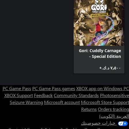
Gori: Cuddly Carnage
- Special Edition
٧٫٥٠٠ د.ك.‏+
PC Game Pass
PC Game Pass games
XBOX app on Windows PC
XBOX Support
Feedback
Community Standards
Photosensitive
Seizure Warning
Microsoft account
Microsoft Store Support
Returns
Orders tracking
العربية (الكويت)
خيارات خصوصيتك