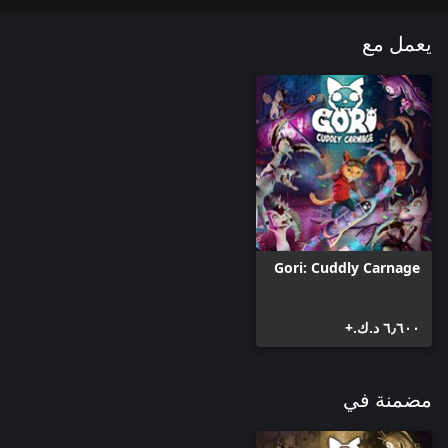
يعمل مع
Gori: Cuddly Carnage
٦٫٦٠٠ د.ك.‏+
مضمنة في