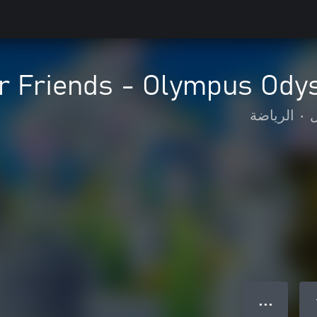
ur Friends - Olympus Ody
ل
•
الرياضة
● ● ●