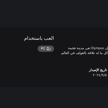
العب باستخدام
استُدعيت أنت وأصدقاؤك إلى ملعب غولف مصغر خرافي في السماء! إن Olympus هي مدينة فخمة
PC
م، وهي مركز سباق Gingy وتُشرف على كل ما له علاقة بالغولف في العالم.
تاريخ الإصدار
٥‏/٩‏/٢٠٢٤