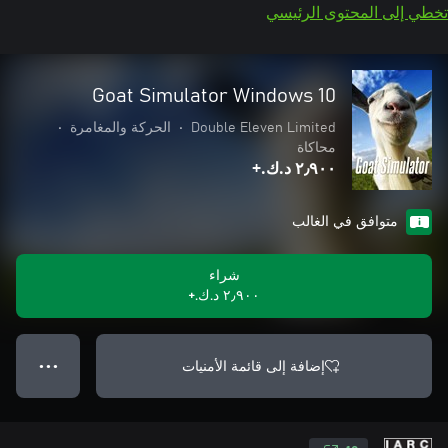
تخطي إلى المحتوى الرئيسي
Goat Simulator Windows 10
Double Eleven Limited
•
الحركة والمغامرة
•
محاكاة
٢٫٩٠٠ د.ك.‏+
متوافق في الغالب
شراء
٢٫٩٠٠ د.ك.‏+
إضافة إلى قائمة الأمنيات
● ● ●