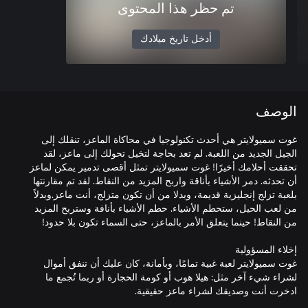
تم حظر هذا المحتوى
أدخل تاريخ ميلادك
الوصف
غوت سميولايتر هي أحدث تكنولوجيا في محاكاة الماعز، تنقلك إلى
الجيل الجديد من اللعبة. لم تعد بحاجة لتخيل تحولك إلى ماعز، لقد
تحققت أحلامك أخيرًا! غوت سميولايتر تمثل أقصى تدمير يمكن لماعز
أن تحدثه. دمر الأشياء بأناقة واربح المزيد من النقاط. لقد تم مقارنتها
بلعبة تزلج إنجليزية قديمة، وبدلا من أن تكون متزلج، أنت ماعز.وبدلاً
من لعب الحيل، ستحطم الأشياء. حطم الأشياء بأنافة وستربح المزيد
غوت سميولايتر لعبة غبية تمامًا، وبأمانة، كان عليك أن تنفق أموال
لشراء شيء آخر مثل: هيلا هوب أو كومة الحجارة أو ربما تُجمع ما