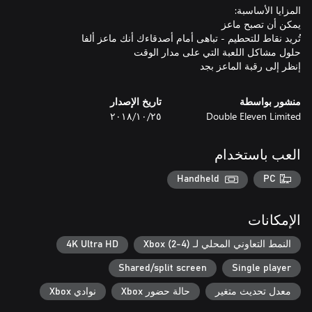
إنظر إلى رقبة الماعز بجد
منشور بواسطة
تاريخ الإصدار
Double Eleven Limited
٢٥‏/١٠‏/٢٠١٨
العب باستخدام
Handheld
PC
الإمكانات
النمط التعاوني المحلي لـ Xbox (2-4)
4K Ultra HD
Shared/split screen
Single player
معدل تحديث متغير
حالة حضور Xbox
نوادي Xbox