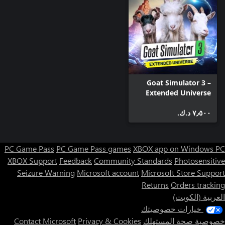
Goat Simulator 3 –
Extended Universe
Edition: Xbox One
٧٫٥٠٠ د.ك.‏
Edition
PC Game Pass
PC Game Pass games
XBOX app on Windows PC
XBOX Support
Feedback
Community Standards
Photosensitive
Seizure Warning
Microsoft account
Microsoft Store Support
Returns
Orders tracking
العربية (الكويت)
خيارات خصوصيتك
خصوصية صحة المستهلك
Privacy & Cookies
Contact Microsoft