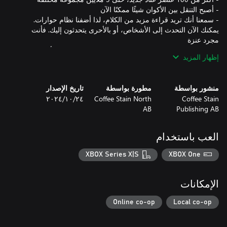
- سمعنا أنك تريد قراءة مزيد من الكلام، لذا أضفنا نظام حوارات.
يمكنك الآن التحدث إلى الأشخاص، أو بالأحرى يتحدثون إليك. فأنت
- إن لم تشترِ هذا المحتوى القابل للتنزيل، فلا يمكن إنقاذ الأكوان
إظهار المزيد
منشور بواسطة
مطورة بواسطة
تاريخ الإصدار
Coffee Stain
Coffee Stain North
٢٤‏/١٠‏/٢٠٢٤
AB
Publishing AB
يدعم من لاعب حتى اثنين في اللعب التعاوني
العب باستخدام
XBOX Series X|S
XBOX One
الإمكانات
Online co-op
Local co-op