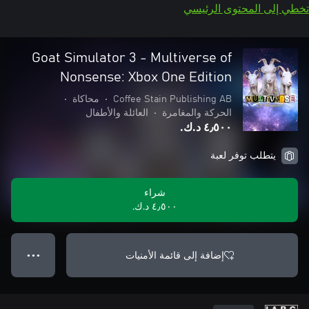
تخطي إلى المحتوى الرئيسي
Goat Simulator 3 - Multiverse of
Nonsense: Xbox One Edition
Coffee Stain Publishing AB
•
محاكاة
•
الحركة والمغامرة
•
العائلة والأطفال
٤٫٥٠٠ د.ك.‏
يتطلب توفر لعبة
شراء
٤٫٥٠٠ د.ك.‏
إضافة إلى قائمة الأمنيات
● ● ●