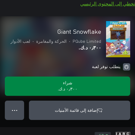
تخطي إلى المحتوى الرئيسي
Giant Snowflake
PQube Limited
•
الحركة والمغامرة
•
لعب الأدوار
٠٫٣٠٠ د.ك.‏
يتطلب توفر لعبة
شراء
٠٫٣٠٠ د.ك.‏
إضافة إلى قائمة الأمنيات
● ● ●