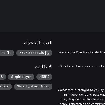
العب باستخدام
You are the Director of Galactic
PC
XBOX Series X|S
Galacticare takes you on a colo
الإمكانات
|S
Single player
HDR10
الحفظ السحابي لـ Xbox
ywhere
Galacticare is brought to you b
an independent and passiona
play. Inspired by the classic
genre’s character and complexit