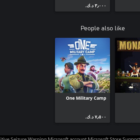
٣٫٠٠٠ د.ك.‏
People also like
One Military Camp
٧٫٥٠٠ د.ك.‏
itive Seizure Warning
Microsoft account
Microsoft Store Support