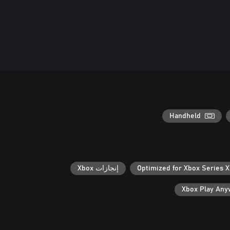
Handheld
Optimized for Xbox Series X
إنجازات Xbox
Xbox Play An