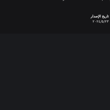
تاريخ الإصدار
٢٣‏/٥‏/٢٠٢٤