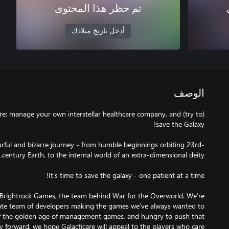
تم حظر هذا المحتوى
أدخل تاريخ ميلادك
الوصف
are; manage your own interstellar healthcare company, and (try to)
urful and bizarre journey - from humble beginnings orbiting 23rd-
y Brightrock Games, the team behind War for the Overworld. We’re
te team of developers making the games we’ve always wanted to
s of the golden age of management games, and hungry to push that
y forward, we hope Galacticare will appeal to the players who care