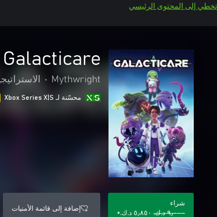
تخطي إلى المحتوى الرئيسي
Galacticare
Mythwright
•
الاستراتيجي
محسّنة لـ Xbox Series X|S
شراء
إضافة إلى قائمة الأمنيات
٩٫٠٠٠ د.ك.‏
٥٫٨٥٠ د.ك.‏+