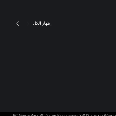
إظهار الكل
PC Game Pass
PC Game Pass games
XBOX app on Windo