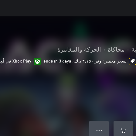
ة
•
محاكاة
•
الحركة والمغامرة
بسعر مخفض: وفر ٣٫١٥٠ د.ك.‏، ends in 3 days
Xbox Play في أي مكان
● ● ●