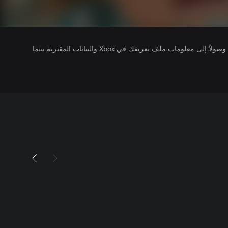
يتلقى ناشرو الألعاب التي تقوم بتشغيلها وصولاً إلى معلومات ملف تعريفك في Xbox والبيانات المقترنة بينما