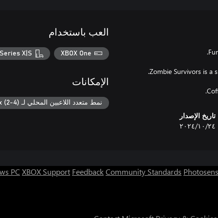
العب باستخدام
Series X|S
XBOX One
الإمكانات
Cof
نمط متعدد اللاعبين المحلي لـ Xbox (2-4)
تاريخ الإصدار
٢٤‏/١٠‏/٢٠٢٤
ws PC
XBOX Support
Feedback
Community Standards
Photosens