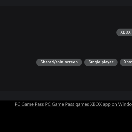
XBOX 
Shared/split screen
Single player
PC Game Pass
PC Game Pass games
XBOX app on Windo