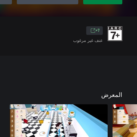
7+
عنف غير مرغوب
المعرض