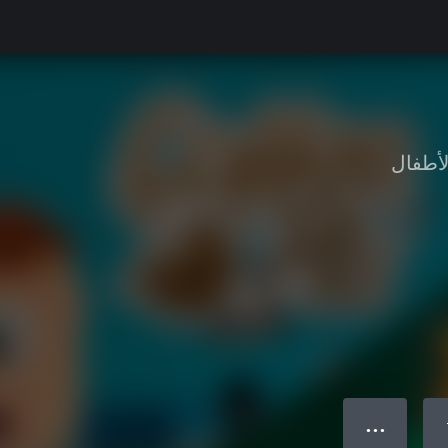
لأطفال
● ● ●