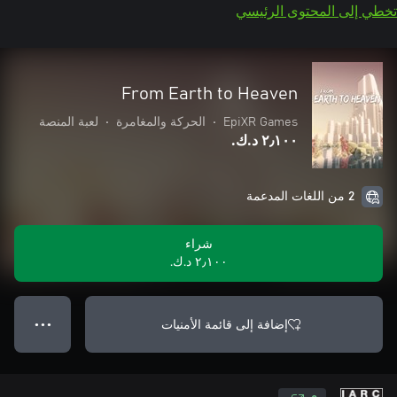
تخطي إلى المحتوى الرئيسي
From Earth to Heaven
EpiXR Games
•
الحركة والمغامرة
•
لعبة المنصة
٢٫١٠٠ د.ك.‏
2 من اللغات المدعمة
شراء
٢٫١٠٠ د.ك.‏
إضافة إلى قائمة الأمنيات
● ● ●