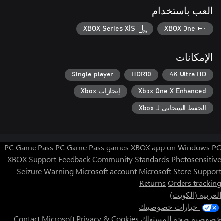
العب باستخدام
XBOX Series X|S
XBOX One
الإمكانات
Single player
HDR10
4K Ultra HD
Xbox One X Enhanced
إنجازات Xbox
الحفظ السحابي لـ Xbox
PC Game Pass
PC Game Pass games
XBOX app on Windows PC
XBOX Support
Feedback
Community Standards
Photosensitive
Seizure Warning
Microsoft account
Microsoft Store Support
Returns
Orders tracking
العربية (الكويت)
خيارات خصوصيتك
خصوصية صحة المستهلك
Privacy & Cookies
Contact Microsoft