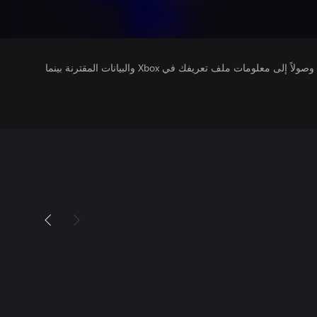
يتلقى ناشرو الألعاب التي تقوم بتشغيلها وصولاً إلى معلومات ملف تعريفك في Xbox والبيانات المقترنة بينما