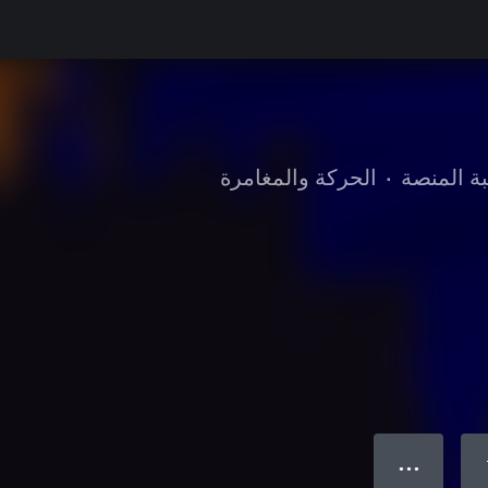
بة المنصة
•
الحركة والمغامرة
● ● ●