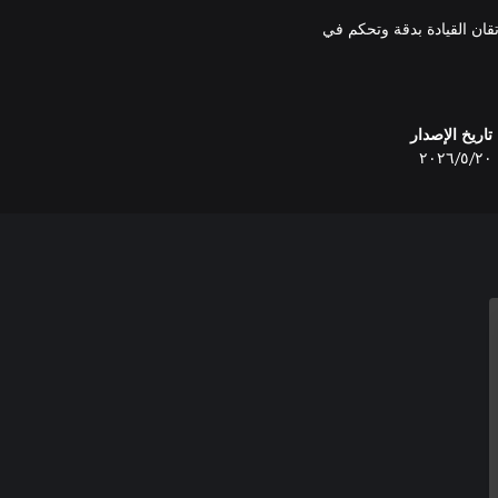
 أسطورية مثالية لإتقان القيادة بدقة وتحكم في
بينما تقدم Italian Passion Car Pack 4 سيارات إيطالية جديدة رائعة في Forza Horizon 6 ستتوفر في تاريخ
تاريخ الإصدار
٢٠‏/٥‏/٢٠٢٦
 إتاحتها موقعًا جديدًا لاستكشافه