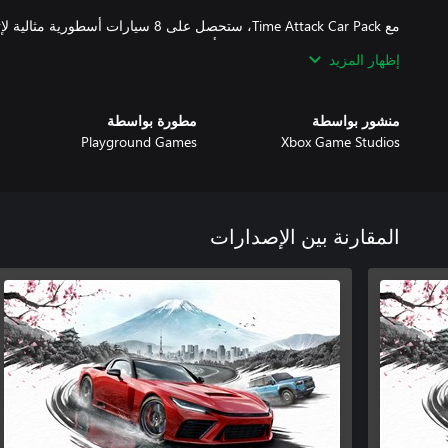
مع Time Attack Car Pack، ستحصل على 8 سيارات
إظهار المزيد
منشور بواسطة
مطورة بواسطة
Playground Games
Xbox Game Studios
كما تتضمن الترقية المميزة توسعتين مقبلتين للعبة. ستقدم كل توسعة عند
*تتطلب لعبة Forza Horizon 6 أو اشتراك Game Pass (Ultimate أو PC)، يباع كل منها على حدة.
المقارنة بين الإصدارات