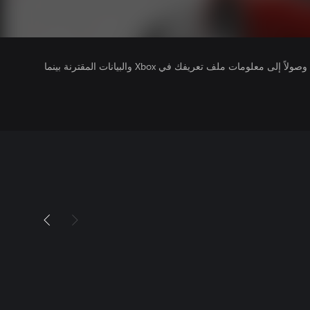
يتلقى ناشرو الألعاب التي تقوم بتشغيلها وصولاً إلى معلومات ملف تعريفك في Xbox والبيانات المقترنة بينما