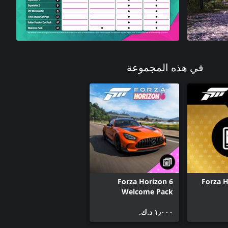
في هذه المجموعة
Forza Horizon 6
Forza H
Welcome Pack
١٫٠٠٠ د.ك.‏