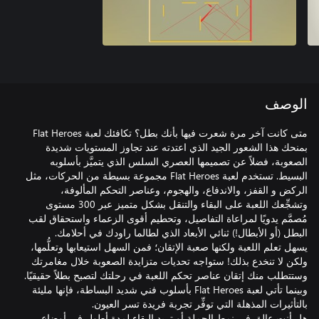
الوصف
متى كانت آخر مرة شعرت فيها بأنك بطل؟ تكافئك لعبة Flat Heroes
بمنحك هذا الشعور الجيد الذي اعتدته عند تجاوز المستويات شديدة
الصعوبة، فضلاً عن تصميمها العصري السلس الذي يتميَّز بأسلوبه
البسيط. تستخدم لعبة Flat Heroes مجموعة بسيطة من الحركات، مثل
الركض و القفز، والاندفاع، والهجوم، وعناصر التحكم المألوفة،
وتشجِّعك اللعبة على البقاء والتنقل بشكل متميز عبر 300 مستوى
مُصمَّم يدويًا لمراعاة التفاصيل، وتحطيم أقوى الزعماء واستحقاق لقب
يسهل تعلم اللعبة ولكنها صعبة الإتقان؛ فمن السهل استيعابها وتعلُّمها،
ولكن لا تنخدع بذلك! ستواجه تحديات متزايدة الصعوبة خلال مغامرتك
وستتطلب منك إتقان عناصر تحكم اللعبة في رحلتك لتصبح بطلاً حقيقيًا.
وبينما تأتي لعبة Flat Heroes بأسلوب فني شديد البساطة، فإنها مليئة
هل أنت عالق في نمط الحملة أو تريد البقاء لمدة أطول في أوضاع