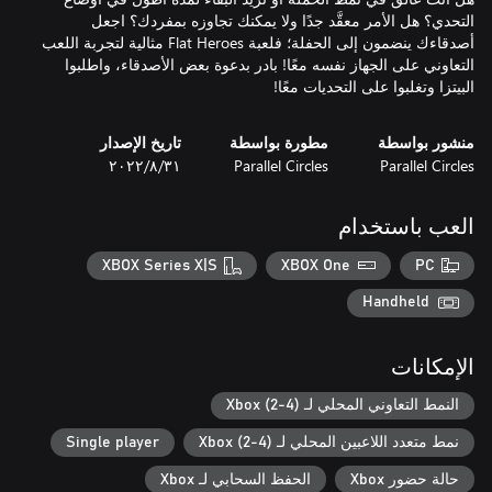
التحدي؟ هل الأمر معقَّد جدًا ولا يمكنك تجاوزه بمفردك؟ اجعل
أصدقاءك ينضمون إلى الحفلة؛ فلعبة Flat Heroes مثالية لتجربة اللعب
التعاوني على الجهاز نفسه معًا! بادر بدعوة بعض الأصدقاء، واطلبوا
البيتزا وتغلبوا على التحديات معًا!
منشور بواسطة
مطورة بواسطة
تاريخ الإصدار
Parallel Circles
Parallel Circles
٣١‏/٨‏/٢٠٢٢
العب باستخدام
XBOX Series X|S
XBOX One
PC
Handheld
الإمكانات
النمط التعاوني المحلي لـ Xbox (2-4)
نمط متعدد اللاعبين المحلي لـ Xbox (2-4)
Single player
حالة حضور Xbox
الحفظ السحابي لـ Xbox