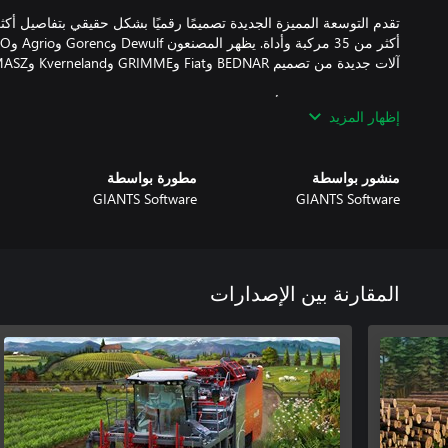
تقدم التوسعة المميزة الجديدة تصميمًا رقميًا بشكل حقيقي بتفاصيل 
إظهار المزيد
Kubota وحزمة r
منشور بواسطة
مطورة بواسطة
وقت لاحق. علاوة على ذلك، فهي تتضمن أيضًا التوسعة البلاتينية القائم
GIANTS Software
GIANTS Software
Volvo إلى السلسلة مع علامات تجارية أخرى وآليات لعب وخريطة جديدة والمزيد.
المقارنة بين الإصدارات