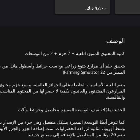
Pass (PC)
٩٫١٠٠ د.ك.‏
الوصف
يتحقق حلم أي مزارع بتنوع زراعي مع ست خرائط وأسطول هائل من مئا
يضم اللعبة الأساسية، الحاصلة على الجوائز العالمية، وسبع حزم محت
المزارعون المبتدئون والعائدون بكمية لا حصر لها من المحتوى المناسب ل
وسط أوروبا، مثالية لزراعة الخضراوات: تمت إضافة الجزر والجزر الأبيض