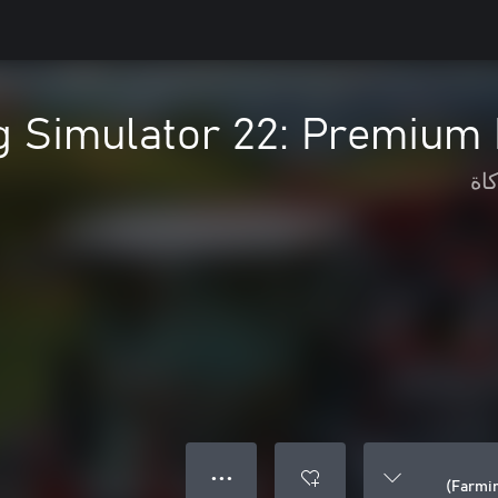
 Simulator 22: Premium 
اة
● ● ●
Farmin