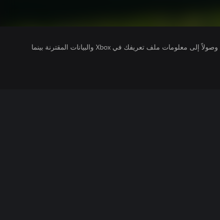
يتلقى ناشرو الألعاب التي تقوم بتشغيلها وصولاً إلى معلومات ملف تعريفك في Xbox والبيانات المقترنة بينما