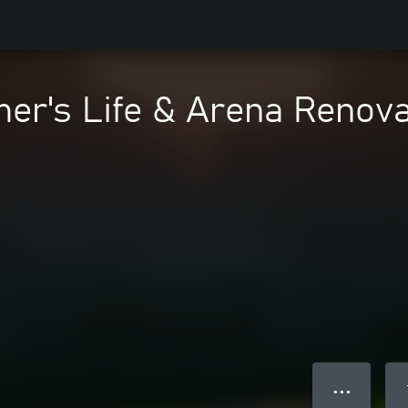
er's Life & Arena Renov
● ● ●