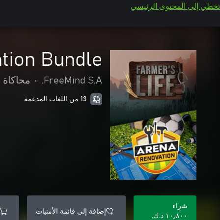
تخطي إلى المحتوى الرئيسي
ation Bundle
FreeMind S.A.
•
محاكاة
13 من اللغات المدعمة
شراء
إضافة إلى قائمة الأمنيات
١٠٫٨٠٠ د.ك.‏