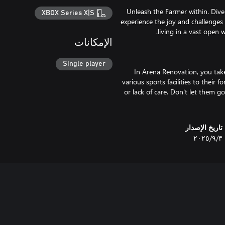
Unleash the Farmer within. Dive i
XBOX Series X|S
experience the joy and challenges 
الإمكانات
Single player
In Arena Renovation, you tak
various sports facilities to their
or lack of care. Don't let them g
تاريخ الإصدار
٣‏/٩‏/٢٠٢٥