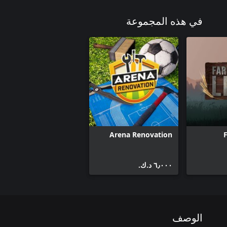
في هذه المجموعة
Arena Renovation
F
٦٫٠٠٠ د.ك.‏
الوصف