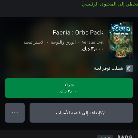
تخطي إلى المحتوى الرئيسي
Faeria : Orbs Pack
Versus Evil
•
الورق واللوحة
•
الاستراتيجية
٣٫٠٠٠ د.ك.‏
يتطلب توفر لعبة
شراء
٣٫٠٠٠ د.ك.‏
إضافة إلى قائمة الأمنيات
● ● ●