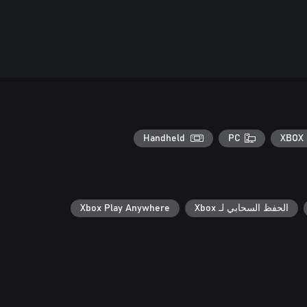
Handheld
PC
XBOX 
الحفظ السحابي لـ Xbox
Xbox Play Anywhere