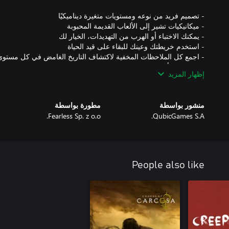
إظهار المزيد
- جرب الوضع اللانهائي، حيث تزداد قوة الوحوش وستخضع شجاعتك للاخ
منشور بواسطة
مطورة بواسطة
- وضع الهالوين، اصطد القرع لجمع أموال إضافية
Fearless Sp. z o.o.
QubicGames S.A.
People also like