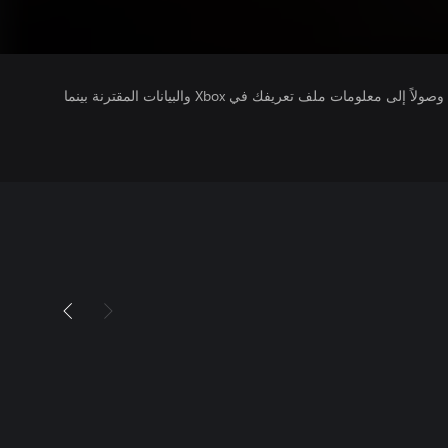
يتلقى ناشرو الألعاب التي تقوم بتشغيلها وصولاً إلى معلومات ملف تعريفك في Xbox والبيانات المقترنة بينما