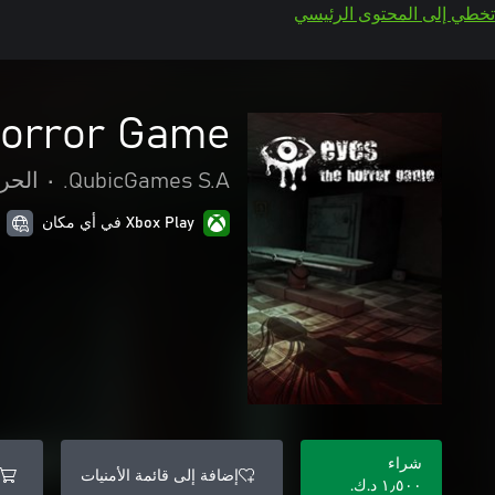
تخطي إلى المحتوى الرئيسي
Horror Game
QubicGames S.A.
•
الحر
Xbox Play في أي مكان
شراء
إضافة إلى قائمة الأمنيات
١٫٥٠٠ د.ك.‏