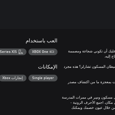
العب باستخدام
. عليك أن تكوني شجاعة ومصممة
Series X|S
XBOX One
شيطان المسكون تشارلز؟ هذه مجرد
الإمكانات
Single player
إنجازات Xbox
نت بمعجزة ما من اكتشاف مصدر
فى مسكون وسِر في ممرات المدرسة
مكان. اجمع الأحرف الرونية -
 من خلال عيون خصمك ويمكنك