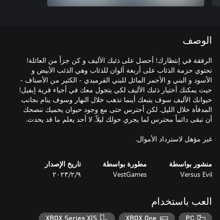
الوصف
الرفقة في إنتظارك! أحصل على ذئبك الأليف و كن جزأً من العائلة!
تحتوي حزمة الذئاب على أربعة ألوان للذئاب وهي الذئب الأبيض و
الأسود و البني و الأحمر المائل للبني القرميدي - الكثير من الأصناف -
حيث يمكنك أختيار ذئبك الأليف لكي يتجول معك في أحياء قرية إيفيل!
حيوانك الأليف سوف يتبعك أينما تذهب خلال النهار وسوف ينام بجانب
المدفأة خلال الليل. لكن أحترس حتى مع وجود حيوان يحميك ننصحك
غير مؤهل لاسترداد الأموال.
منشور بواسطة
مطورة بواسطة
تاريخ الإصدار
Versus Evil
VestGames
٩‏/٢‏/٢٠٢٣
العب باستخدام
XBOX Series X|S
XBOX One
PC