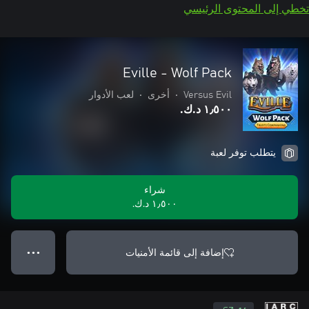
تخطي إلى المحتوى الرئيسي
Eville - Wolf Pack
Versus Evil
•
أخرى
•
لعب الأدوار
١٫٥٠٠ د.ك.‏
يتطلب توفر لعبة
شراء
١٫٥٠٠ د.ك.‏
إضافة إلى قائمة الأمنيات
● ● ●