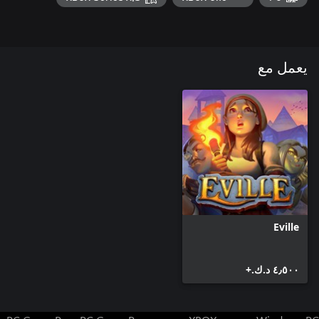
يعمل مع
Eville
٤٫٥٠٠ د.ك.‏+