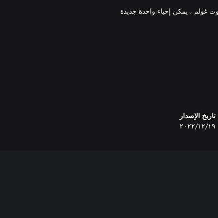
وت غولم ، يمكن إحياء واحدة جديدة
تاريخ الإصدار
١٩‏/١٢‏/٢٠٢٢