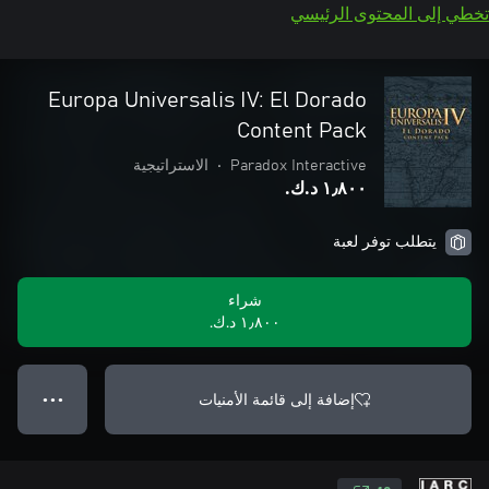
تخطي إلى المحتوى الرئيسي
Europa Universalis IV: El Dorado
Content Pack
Paradox Interactive
•
الاستراتيجية
١٫٨٠٠ د.ك.‏
يتطلب توفر لعبة
شراء
١٫٨٠٠ د.ك.‏
إضافة إلى قائمة الأمنيات
● ● ●