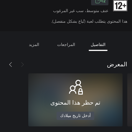
12+
عنف متوسط، سب غير المرغوب
هذا المحتوى يتطلب لعبة (تُباع بشكل منفصل).
التفاصيل
المراجعات
المزيد
المعرض
تم حظر هذا المحتوى
أدخل تاريخ ميلادك