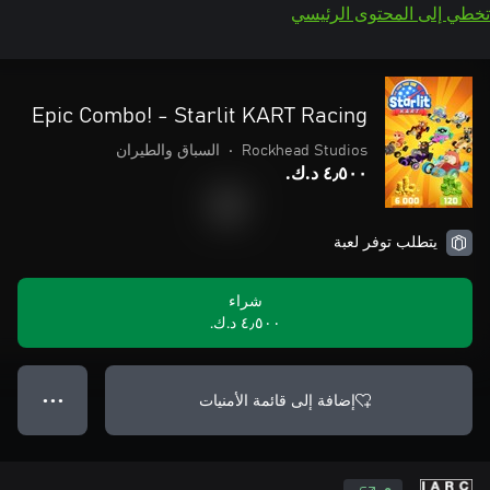
تخطي إلى المحتوى الرئيسي
Epic Combo! - Starlit KART Racing
Rockhead Studios
•
السباق والطيران
٤٫٥٠٠ د.ك.‏
يتطلب توفر لعبة
شراء
٤٫٥٠٠ د.ك.‏
إضافة إلى قائمة الأمنيات
● ● ●