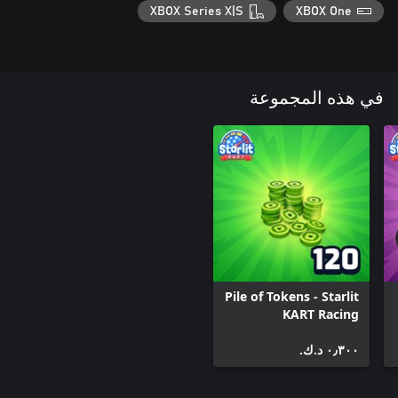
XBOX Series X|S
XBOX One
في هذه المجموعة
Pile of Tokens - Starlit
KART Racing
٠٫٣٠٠ د.ك.‏