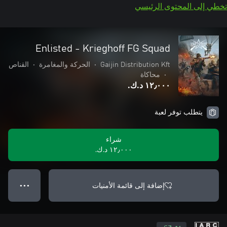
تخطي إلى المحتوى الرئيسي
Enlisted - Krieghoff FG Squad
Gaijin Distribution Kft
•
الحركة والمغامرة
•
القناص
•
محاكاة
١٢٫٠٠٠ د.ك.‏
يتطلب توفر لعبة
شراء
١٢٫٠٠٠ د.ك.‏
إضافة إلى قائمة الأمنيات
● ● ●