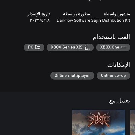
منشور بواسطة
مطورة بواسطة
تاريخ الإصدار
Gaijin Distribution Kft
Darkflow Software
١٨‏/٤‏/٢٠٢٣
العب باستخدام
PC
XBOX Series X|S
XBOX One
الإمكانات
Online multiplayer
Online co-op
يعمل مع