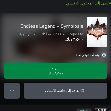
تخطي إلى المحتوى الرئيسي
Endless Legend – Symbiosis
SEGA Europe Ltd
•
محاكاة
•
الاستراتيجية
٣٫٥٠٠ د.ك.‏
يتطلب توفر لعبة
شراء
٣٫٥٠٠ د.ك.‏
إضافة إلى قائمة الأمنيات
● ● ●