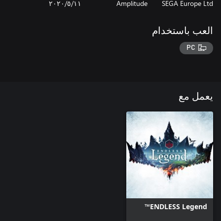
SEGA Europe Ltd
Amplitude
١١‏/٥‏/٢٠٢٠
العب باستخدام
PC
يعمل مع
ENDLESS Legend™