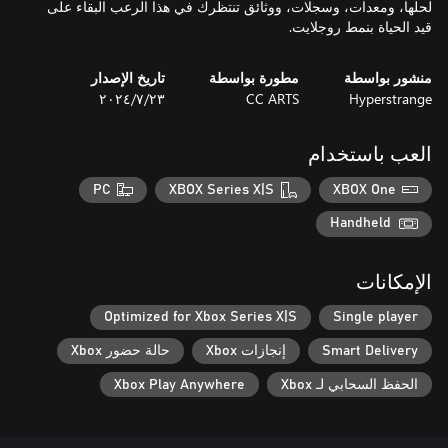
لحلها، ومعدات، وسجلات، ووثائق تنتظرك في هذا الرعب البقاء على
قيد الحياة بنمط روجلايت.
منشور بواسطة
مطورة بواسطة
تاريخ الإصدار
Hyperstrange
CC ARTS
٢٣‏/٧‏/٢٠٢٤
العب باستخدام
PC
XBOX Series X|S
XBOX One
Handheld
الإمكانات
Optimized for Xbox Series X|S
Single player
Smart Delivery
إنجازات Xbox
حالة حضور Xbox
الحفظ السحابي لـ Xbox
Xbox Play Anywhere