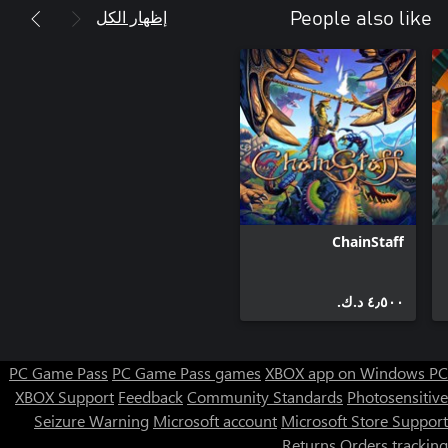
إظهار الكل
People also like
ChainStaff
٤٫٥٠٠ د.ك.‏
PC Game Pass
PC Game Pass games
XBOX app on Windows PC
XBOX Support
Feedback
Community Standards
Photosensitive
Seizure Warning
Microsoft account
Microsoft Store Support
Returns
Orders tracking