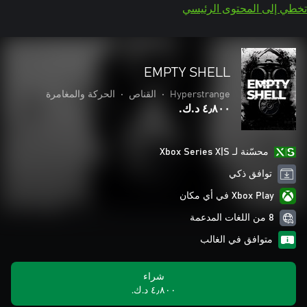
تخطي إلى المحتوى الرئيسي
EMPTY SHELL
Hyperstrange
•
القناص
•
الحركة والمغامرة
٤٫٨٠٠ د.ك.‏
محسّنة لـ Xbox Series X|S
توافق ذكي
Xbox Play في أي مكان
8 من اللغات المدعمة
متوافق في الغالب
شراء
٤٫٨٠٠ د.ك.‏